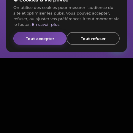
en 30 minutes.
On utilise des cookies pour mesurer l'audience du
site et optimiser les pubs. Vous pouvez accepter,
refuser, ou ajuster vos préférences à tout moment via
Premier rendez-vous gratuit, sans
le footer.
En savoir plus
engagement. On vous donne un avis honnête
sur votre projet, et un devis sous 48h si on
Tout accepter
Tout refuser
s'entend.
Prendre rendez-vous →
Voir d'autres projets