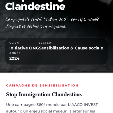
Clandestine
Campagne de sensibilisation 360° : concept, visuels
d'impact et déclinaison magazine.
CLIENT
SECTEUR
Initiative ONG
Sensibilisation & Cause sociale
ANNÉE
2024
CAMPAGNE DE SENSIBILISATION
Stop Immigration Clandestine.
Une campagne 360° menée par MAACO INVEST
autour d’un enjeu social majeur : alerter sur les