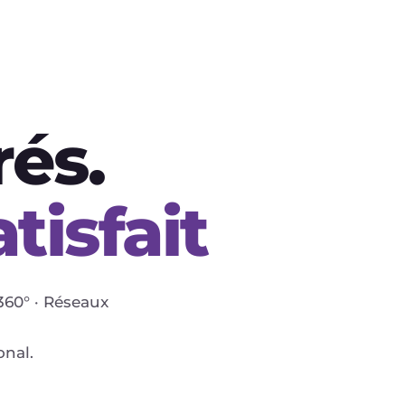
rés.
tisfait
360° · Réseaux
onal.