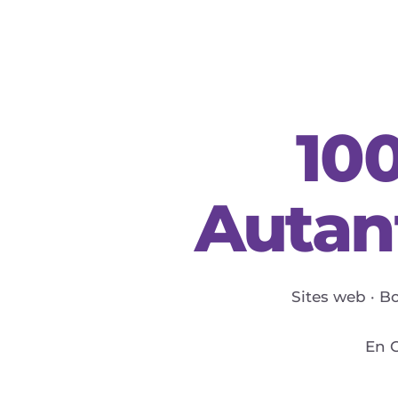
10
Autant
Sites web · B
En C