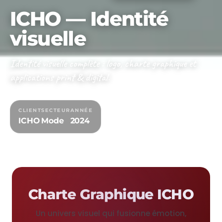
ICHO — Identité
visuelle
Identité visuelle complète : logo, charte graphique et
applications print & digital.
CLIENT
SECTEUR
ANNÉE
ICHO
Mode
2024
Charte Graphique ICHO
Un univers visuel qui fusionne émotion,