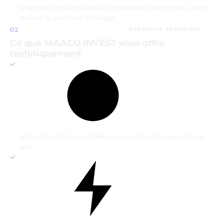
Inspirez confiance dès les premières secondes, avant
même le premier échange
02
AVANTAGE TECHNIQUE
Ce que MAACO INVEST vous offre
techniquement
Nom de domaine et hébergement inclus pendant 3
ans