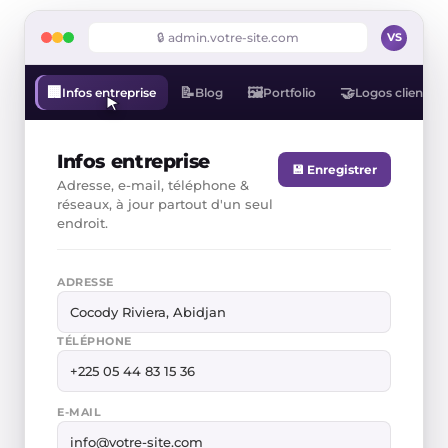
🔒 admin.votre-site.com
VS
🏢
🖼️
🤝
📝
Infos entreprise
Portfolio
Logos clients
Blog
Infos entreprise
💾 Enregistrer
Adresse, e-mail, téléphone &
réseaux, à jour partout d'un seul
endroit.
ADRESSE
Cocody Riviera, Abidjan
TÉLÉPHONE
+225 05 44 83 15 36
E-MAIL
info@votre-site.com