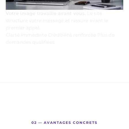
Votre image travaille avant vous.
Le site
structure votre message et rassure avant le
premier appel.
Clarté immédiate
Crédibilité renforcée
Plus de
demandes qualifiées
02 — AVANTAGES CONCRETS