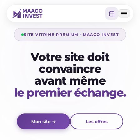
SITE VITRINE PREMIUM · MAACO INVEST
Votre site doit
convaincre
avant même
le premier échange.
Mon site →
Les offres
Une page d'accueil forte. Des services lisibles. Une prise de
contact simple.
Le site vitrine, quand il est bien pensé, devient votre meilleur