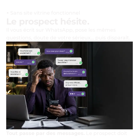
×
Sans site vitrine fonctionnel
Le prospect hésite.
Il vous écrit sur WhatsApp, pose les mêmes
questions, doute de votre sérieux… puis disparaît.
Tout passe par des messages.
Le prospect doit