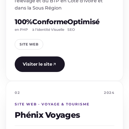
l'élevage et du BTP en Côte d'Ivoire et
dans la Sous Région
100%
Conforme
Optimisé
en PHP
à l'identité Visuelle
SEO
SITE WEB
Visiter le site
02
2024
SITE WEB · VOYAGE & TOURISME
Phénix Voyages