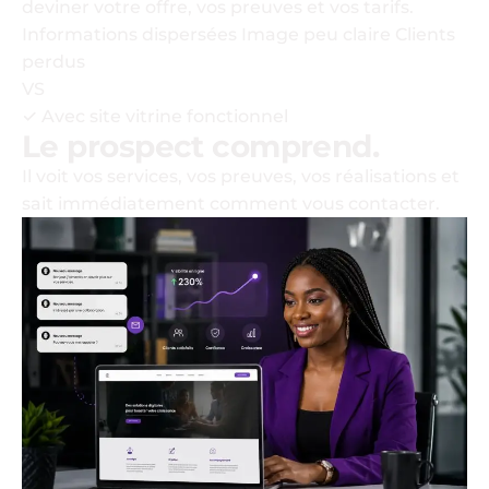
deviner votre offre, vos preuves et vos tarifs.
Informations dispersées
Image peu claire
Clients
perdus
VS
✓
Avec site vitrine fonctionnel
Le prospect comprend.
Il voit vos services, vos preuves, vos réalisations et
sait immédiatement comment vous contacter.